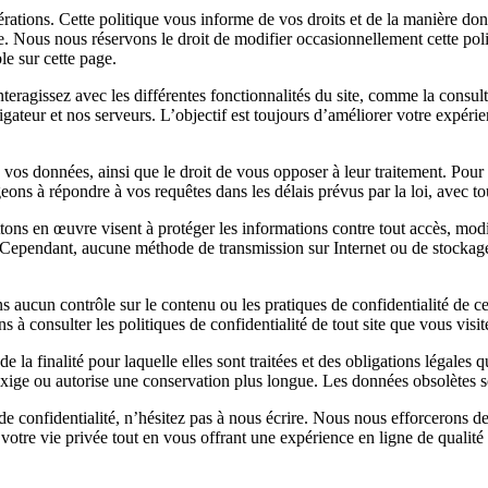
érations. Cette politique vous informe de vos droits et de la manière 
. Nous nous réservons le droit de modifier occasionnellement cette polit
le sur cette page.
agissez avec les différentes fonctionnalités du site, comme la consultati
ateur et nos serveurs. L’objectif est toujours d’améliorer votre expérien
de vos données, ainsi que le droit de vous opposer à leur traitement. P
ns à répondre à vos requêtes dans les délais prévus par la loi, avec tout
tons en œuvre visent à protéger les informations contre tout accès, mod
pendant, aucune méthode de transmission sur Internet ou de stockage él
ns aucun contrôle sur le contenu ou les pratiques de confidentialité de c
à consulter les politiques de confidentialité de tout site que vous visite
e la finalité pour laquelle elles sont traitées et des obligations légal
loi exige ou autorise une conservation plus longue. Les données obsolète
de confidentialité, n’hésitez pas à nous écrire. Nous nous efforcerons d
otre vie privée tout en vous offrant une expérience en ligne de qualité 