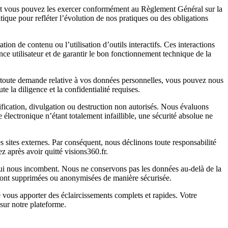
dont vous pouvez les exercer conformément au Règlement Général sur la
ique pour refléter l’évolution de nos pratiques ou des obligations
on de contenu ou l’utilisation d’outils interactifs. Ces interactions
ce utilisateur et de garantir le bon fonctionnement technique de la
our toute demande relative à vos données personnelles, vous pouvez nous
e la diligence et la confidentialité requises.
ification, divulgation ou destruction non autorisés. Nous évaluons
ectronique n’étant totalement infaillible, une sécurité absolue ne
es sites externes. Par conséquent, nous déclinons toute responsabilité
z après avoir quitté visions360.fr.
es qui nous incombent. Nous ne conservons pas les données au-delà de la
s sont supprimées ou anonymisées de manière sécurisée.
e vous apporter des éclaircissements complets et rapides. Votre
sur notre plateforme.