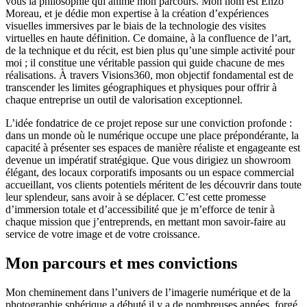
vous la philosophie qui anime mon parcours. Mon nom est Enzo
Moreau, et je dédie mon expertise à la création d’expériences
visuelles immersives par le biais de la technologie des visites
virtuelles en haute définition. Ce domaine, à la confluence de l’art,
de la technique et du récit, est bien plus qu’une simple activité pour
moi ; il constitue une véritable passion qui guide chacune de mes
réalisations. À travers Visions360, mon objectif fondamental est de
transcender les limites géographiques et physiques pour offrir à
chaque entreprise un outil de valorisation exceptionnel.
L’idée fondatrice de ce projet repose sur une conviction profonde :
dans un monde où le numérique occupe une place prépondérante, la
capacité à présenter ses espaces de manière réaliste et engageante est
devenue un impératif stratégique. Que vous dirigiez un showroom
élégant, des locaux corporatifs imposants ou un espace commercial
accueillant, vos clients potentiels méritent de les découvrir dans toute
leur splendeur, sans avoir à se déplacer. C’est cette promesse
d’immersion totale et d’accessibilité que je m’efforce de tenir à
chaque mission que j’entreprends, en mettant mon savoir-faire au
service de votre image et de votre croissance.
Mon parcours et mes convictions
Mon cheminement dans l’univers de l’imagerie numérique et de la
photographie sphérique a débuté il y a de nombreuses années, forgé